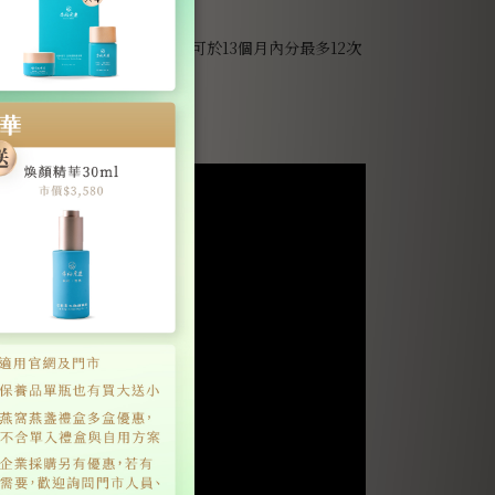
l・30罐入*12組（無禮盒，可於13個月內分最多12次
免運配送）