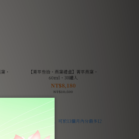
燕窩・
【菁萃叁拾・燕窩禮盒】菁萃燕窩・
60ml・30罐入
NT$8,180
NT$10,500