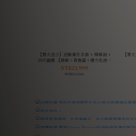
【買大送小】逆齡重生全套 + 精華油 +
【買大
30片面膜 【精華＋青春露＋彈力乳液＋
晚霜＋眼霜＋面膜３片裝+30片面膜+ 精
NT$22,999
華油，加贈精華】
NT$51,860