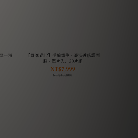
露＋精
【買30送12】逆齡重生・高滲透修護面
膜・單片入．30片組
NT$7,999
NT$18,800