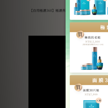
【自用極濃360】極濃燕窩・40ml・30罐入*12組
配送）