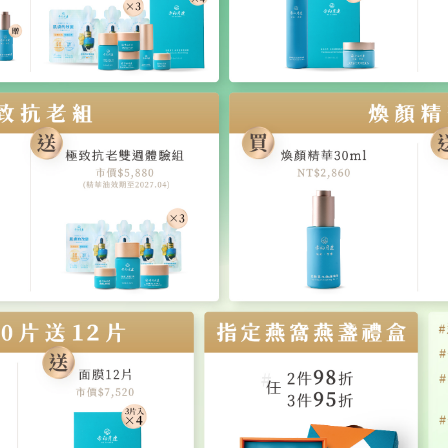
（無禮盒，可於13個月內分12次免運
【自用經典360】經典燕窩．60m