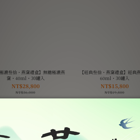
極濃叁拾・燕窩禮盒】無糖極濃燕
【經典叁拾・燕窩禮盒】經典
窩・40ml・30罐入
60ml・30罐入
NT$28,800
NT$15,800
NT$36,000
NT$19,800