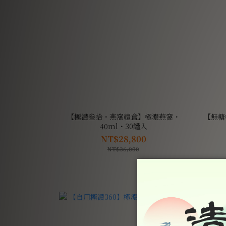
【極濃叁拾・燕窩禮盒】極濃燕窩・
【無糖
40ml・30罐入
NT$28,800
NT$36,000